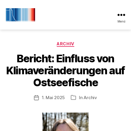
Menü
Initiative
Klimaschutz
Laboe
Kategorien
ARCHIV
Bericht: Einfluss von
Klimaveränderungen auf
Ostseefische
1. Mai 2025
In
Archiv
Veröffentlichungsdatum
Kategorien