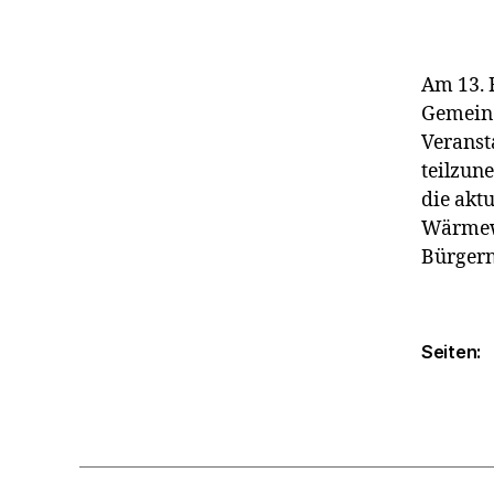
Am 13. 
Gemeind
Veranst
teilzun
die akt
Wärmewe
Bürgern
Seiten: