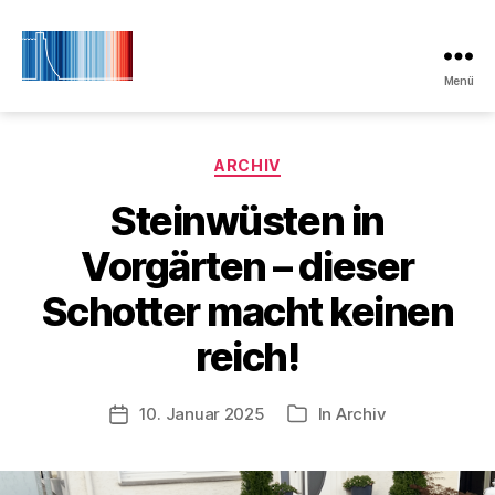
Menü
Initiative
Klimaschutz
Laboe
Kategorien
ARCHIV
Steinwüsten in
Vorgärten – dieser
Schotter macht keinen
reich!
10. Januar 2025
In
Archiv
Veröffentlichungsdatum
Kategorien