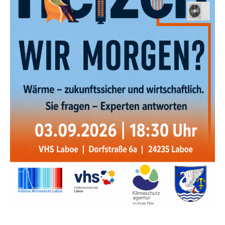
18.
Uh