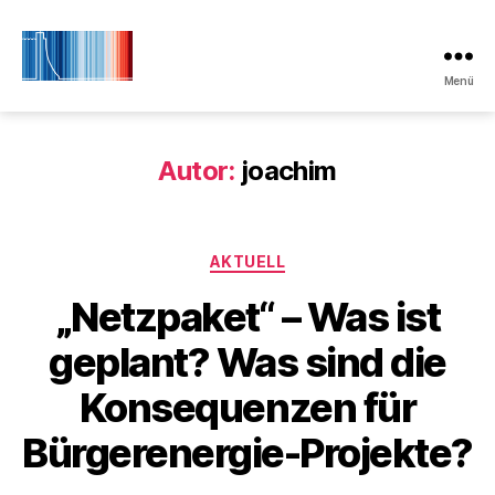
Menü
Initiative
Klimaschutz
Laboe
Autor:
joachim
Kategorien
AKTUELL
„Netzpaket“ – Was ist
geplant? Was sind die
Konsequenzen für
Bürgerenergie-Projekte?