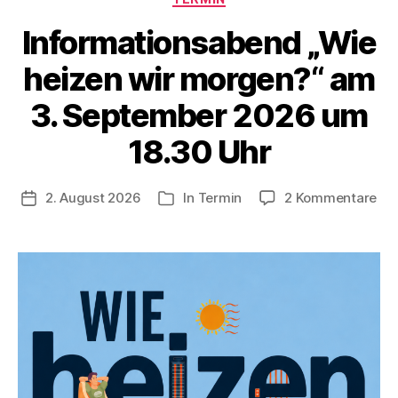
Informationsabend „Wie
heizen wir morgen?“ am
3. September 2026 um
18.30 Uhr
zu
2. August 2026
In
Termin
2 Kommentare
Veröffentlichungsdatum
Kategorien
Inf
„Wi
hei
wir
mo
am
3.
Se
20
um