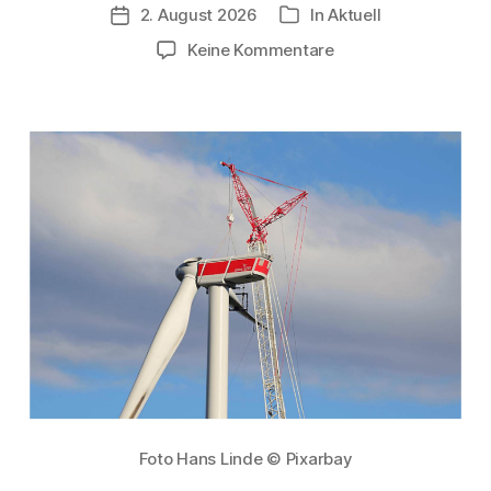
2. August 2026
In
Aktuell
Veröffentlichungsdatum
Kategorien
zu
Keine Kommentare
„Netzpaket“
–
Was
ist
geplant?
Was
sind
die
Konsequenzen
für
Bürgerenergie-
Projekte?
Foto Hans Linde © Pixarbay